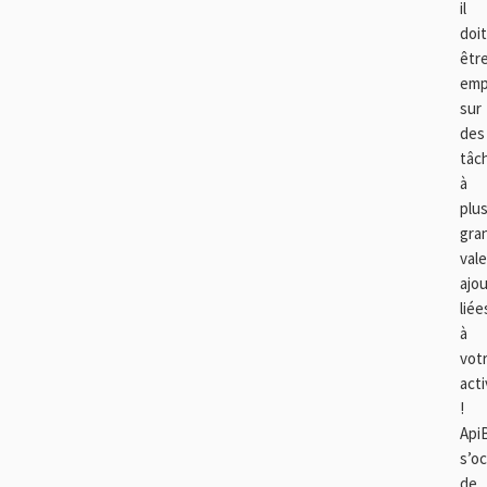
il
doit
êtr
emp
sur
des
tâc
à
plu
gra
val
ajo
liée
à
vot
acti
!
Api
s’o
de