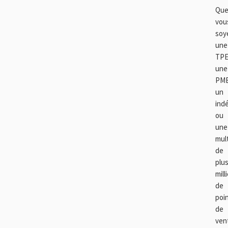
Qu
vou
soy
une
TPE
une
PME
un
ind
ou
une
mul
de
plu
mill
de
poi
de
ven