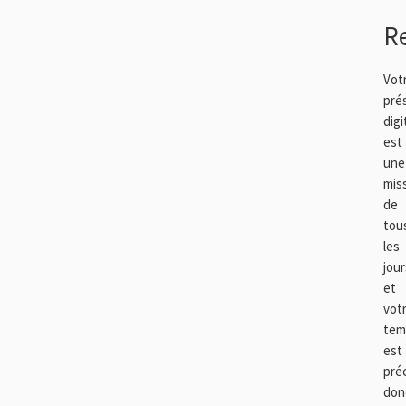
Re
Vot
pré
digi
est
une
mis
de
tou
les
jour
et
vot
tem
est
pré
don