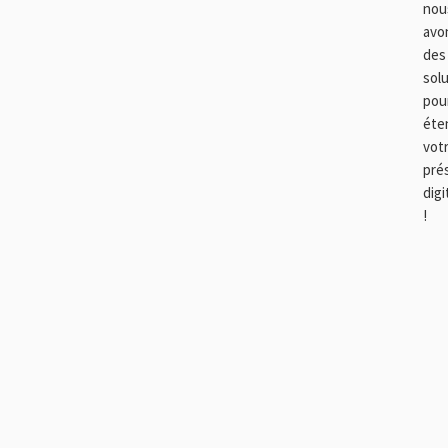
nou
avo
des
sol
pou
éte
vot
pré
digi
!