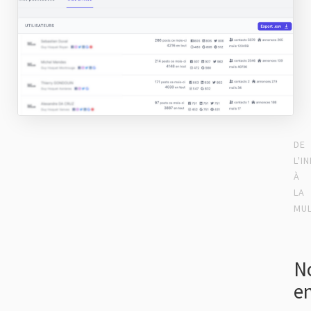
DE
L'I
À
LA
MUL
No
en