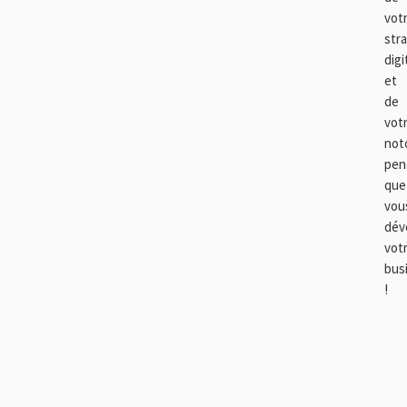
vot
str
digi
et
de
vot
not
pen
que
vou
dév
vot
bus
!